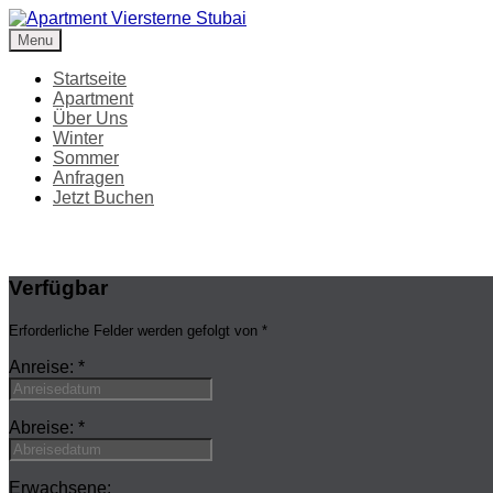
Menu
Apartment Viersterne Stubai
Ferienwohnung
Startseite
Apartment
Über Uns
Winter
Sommer
Anfragen
Jetzt Buchen
Verfügbar
Erforderliche Felder werden gefolgt von
*
Anreise:
*
Abreise:
*
Erwachsene: