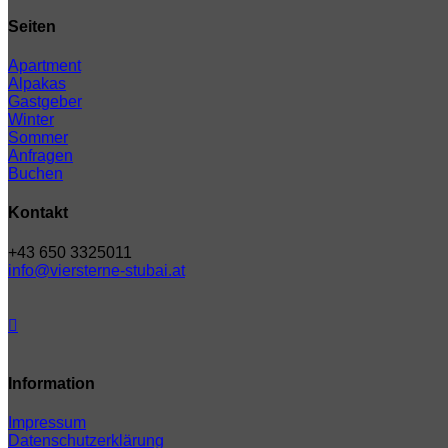
Seiten
Apartment
Alpakas
Gastgeber
Winter
Sommer
Anfragen
Buchen
Kontakt
+43 650 3325011
info@viersterne-stubai.at
Information
Impressum
Datenschutzerklärung