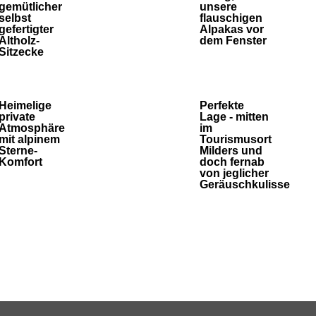
gemütlicher
unsere
selbst
flauschigen
gefertigter
Alpakas vor
Altholz-
dem Fenster
Sitzecke
Heimelige
Perfekte
private
Lage - mitten
Atmosphäre
im
mit alpinem
Tourismusort
Sterne-
Milders und
Komfort
doch fernab
von jeglicher
Geräuschkulisse