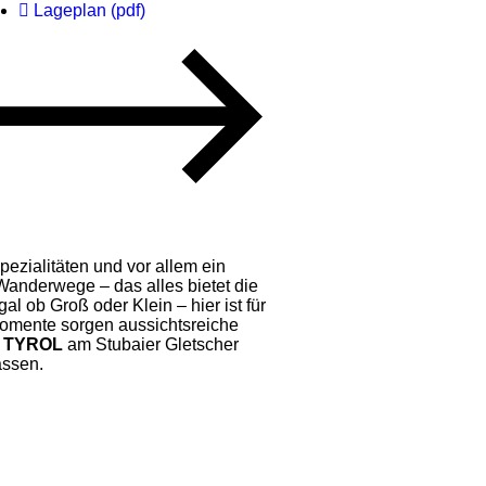
Lageplan (pdf)
pezialitäten und vor allem ein
anderwege – das alles bietet die
gal ob Groß oder Klein – hier ist für
Momente sorgen aussichtsreiche
 TYROL
am Stubaier Gletscher
assen.