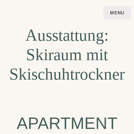
Skip
FERIENWOHNUNG
APARTMENT
MENU
to
VIERSTERNE STUBAI
content
Ausstattung:
Skiraum mit
Skischuhtrockner
APARTMENT